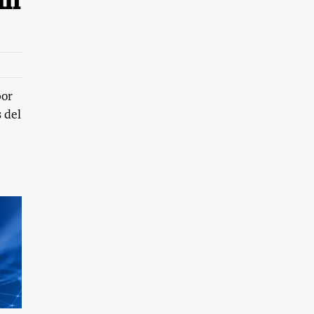
in
por
 del