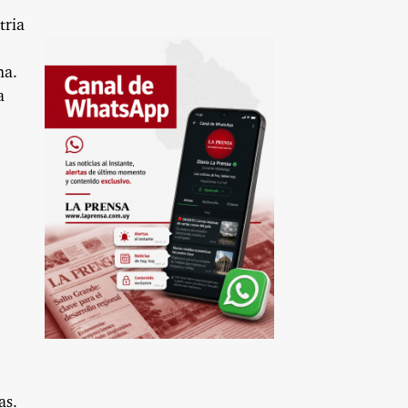
tria
na.
a
as.