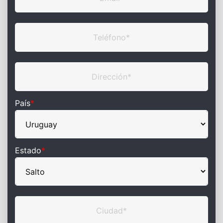
País
*
Estado
*