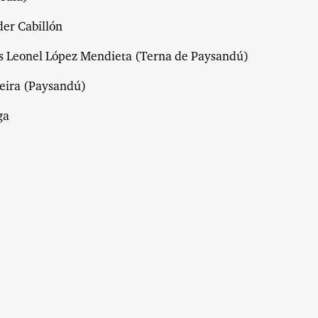
der Cabillón
as Leonel López Mendieta (Terna de Paysandú)
xeira (Paysandú)
ga