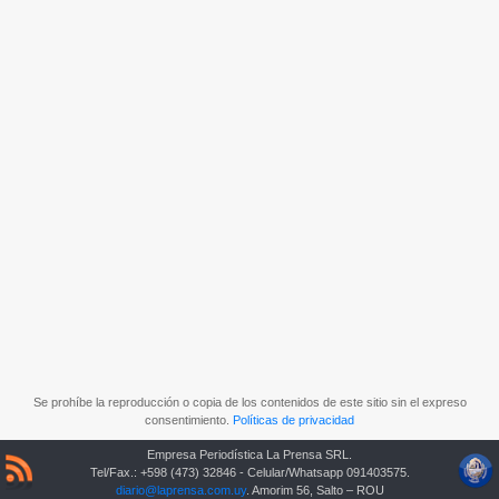
Se prohíbe la reproducción o copia de los contenidos de este sitio sin el expreso
consentimiento.
Políticas de privacidad
Empresa Periodística La Prensa SRL.
Tel/Fax.: +598 (473) 32846 - Celular/Whatsapp 091403575.
diario@laprensa.com.uy
. Amorim 56, Salto – ROU