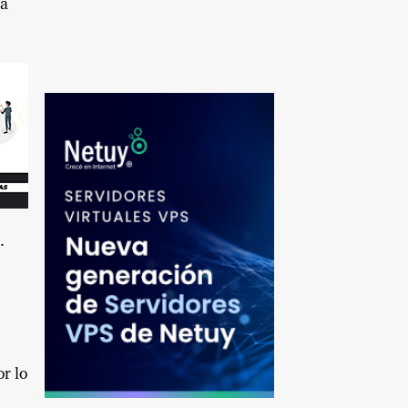
la
.
r lo