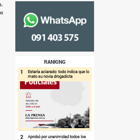
a.
os
RANKING
1
Estaría aclarado: todo indica que lo
mato su novia drogadicta
2
Aprobó por unanimidad todos los