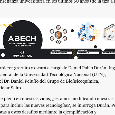
eñanza universitaria en los últimos 50 años (de la tiza a 
arácter gratuito y estará a cargo de Daniel Pablo Durán, Ing
mbiental de la Universidad Tecnológica Nacional (UTN),
el Dr. Daniel Peluffo del Grupo de Biofisicoquímica,
elar Salto.
 de pleno en nuestras vidas, ¿estamos modificando nuestras
ara incluir las nuevas tecnologías?, se interroga Durán. Po
tas a estos desafíos mediante la ejemplificación y