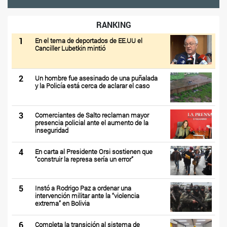
RANKING
1
En el tema de deportados de EE.UU el
Canciller Lubetkin mintió
2
Un hombre fue asesinado de una puñalada
y la Policía está cerca de aclarar el caso
3
Comerciantes de Salto reclaman mayor
presencia policial ante el aumento de la
inseguridad
4
En carta al Presidente Orsi sostienen que
“construir la represa sería un error”
5
Instó a Rodrigo Paz a ordenar una
intervención militar ante la “violencia
extrema” en Bolivia
6
Completa la transición al sistema de