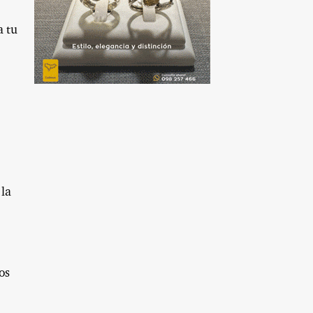
a tu
 la
os