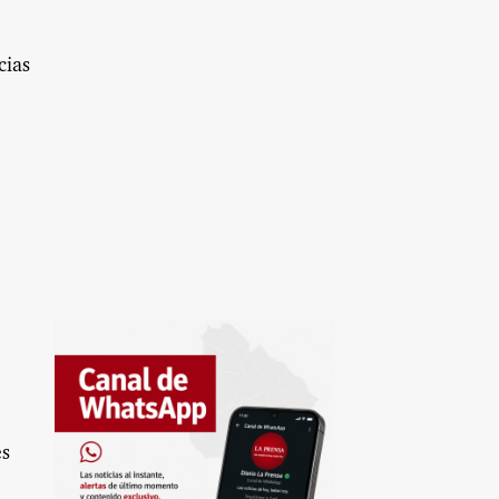
cias
es