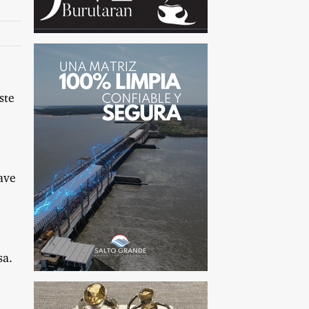
ste
lave
sa.