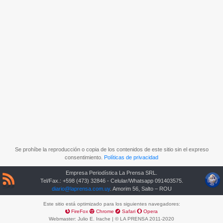
Se prohíbe la reproducción o copia de los contenidos de este sitio sin el expreso
consentimiento.
Políticas de privacidad
Empresa Periodística La Prensa SRL.
Tel/Fax.: +598 (473) 32846 - Celular/Whatsapp 091403575.
diario@laprensa.com.uy
. Amorim 56, Salto – ROU
Este sitio está optimizado para los siguientes navegadores:
FireFox
Chrome
Safari
Opera
Webmaster:
Julio E. Irache
| © LA PRENSA 2011-2020