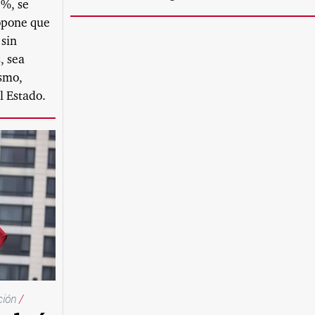
0%, se
opone que
 sin
, sea
ismo,
l Estado.
cción
/