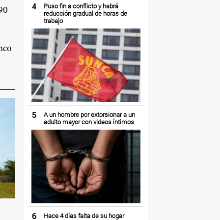
4
Puso fin a conflicto y habrá
90
reducción gradual de horas de
trabajo
inco
5
A un hombre por extorsionar a un
adulto mayor con videos íntimos
6
Hace 4 días falta de su hogar