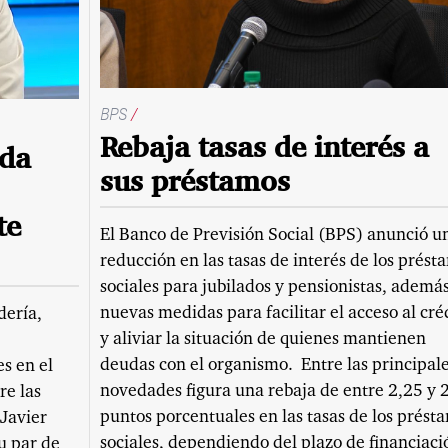
BPS
/
Rebaja tasas de interés a
eda
sus préstamos
te
El Banco de Previsión Social (BPS) anunció u
reducción en las tasas de interés de los prést
sociales para jubilados y pensionistas, ademá
nuevas medidas para facilitar el acceso al cré
dería,
y aliviar la situación de quienes mantienen
deudas con el organismo. Entre las principal
s en el
novedades figura una rebaja de entre 2,25 y 
re las
puntos porcentuales en las tasas de los prést
 Javier
sociales, dependiendo del plazo de financiaci
u par de