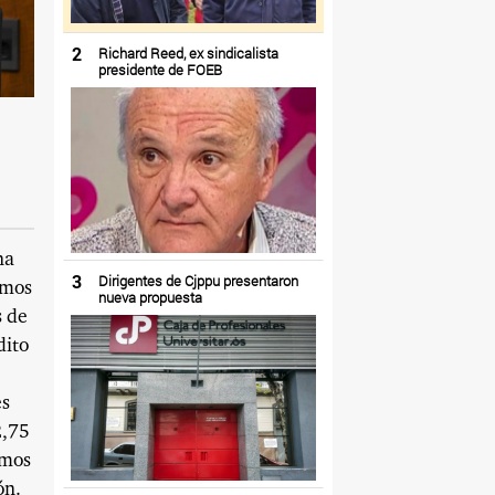
2
Richard Reed, ex sindicalista
presidente de FOEB
na
3
Dirigentes de Cjppu presentaron
amos
nueva propuesta
s de
dito
es
2,75
amos
ón.