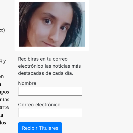
et)
Recibirás en tu correo
4 y
electrónico las noticias más
s
destacadas de cada día.
en
Nombre
n
ipos
ntas
Correo electrónico
arte
la
los
Recibir Titulares